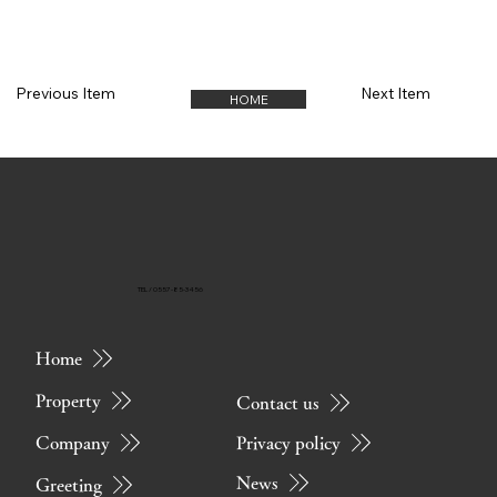
Previous Item
Next Item
HOME
TEL / 0557-85-3456
Home
Property
Contact us
Privacy policy
Company
News
Greeting