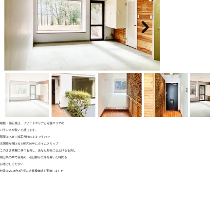
箱根・仙石原は、リゾートエリアと定住エリアの
バランスが良いと感じます。
部屋はあえて竣工当時のままですので
玄関扉を開けると昭和56年にタイムスリップ
このまま綺麗に保つも良し、あなた好みに仕上げるも良し
朝は鳥の声で目覚め、夜は静かに落ち着いた時間を
お過ごしください
外装は2025年3月頃に大規模修繕を実施しました