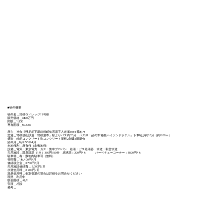
■物件概要
物件名＿箱根ヴィレッジ11号棟
販売価格＿680万円
間取＿1LDK
専有面積＿50.63㎡
所在＿神奈川県足柄下郡箱根町仙石原字入道塚1034番地73
交通＿箱根登山鉄道「箱根湯本」駅よりバス約23分 バス停「品の木 箱根ハイランドホテル」下車徒歩約10分（約800ｍ）
構造＿鉄筋コンクリート造コンクリート屋根2階建1階部分
築年月＿昭和56年4月
土地権利＿所有権（非敷地権）
設備＿電気：東京電力 ガス：集中プロパン 給湯：ガス給湯器 水道：私営水道
共用施設＿温泉浴場（1名）300円/50分 卓球場：300円/ｈ バーベキューコーナー：1500円/ｈ
駐車場＿有：敷地内駐車可（無料）
管理費＿18,400円/月
修繕積立金＿3,700円/月
共用施設修繕費＿2,000円/月
水道使用料＿3,200円/月
温泉使用料＿個別引湯の場合は詳細をお問合せください
現況＿利用中
取引態様＿仲介
引渡＿相談
備考＿