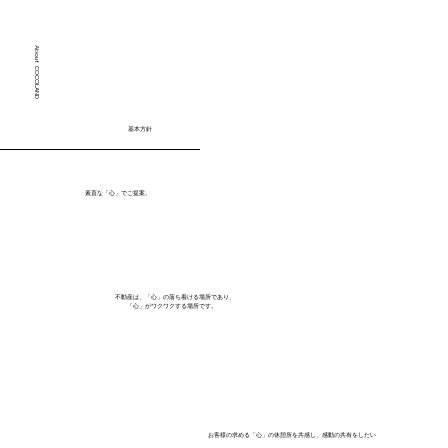
About COCOLAND
​基本方針
素直な「心」でご提案。
不動産は、「心」の落ち着ける場所であり、
「心」がワクワクする場所です。
お客様の求める「心」の休憩所を共感し、感動の共有をしたい