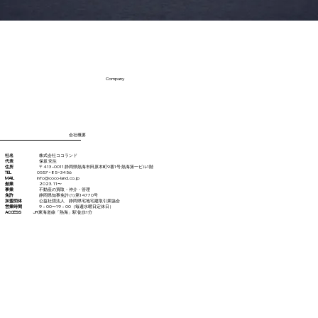
Company
​会社概要​
社名
株式会社ココランド
代表
保坂 究生
​住所
〒413 –0011 静岡県熱海市田原本町9番1号 熱海第一ビル1階
TEL
0557−85−3456
MAIL
info@coco-land.co.jp
創業
2023. 11〜
事業
不動産の買取・仲介・管理
免許
静岡県知事免許 (1) 第14770号
加盟団体
公益社団法人 静岡県宅地宅建取引業協会
営業時間
9：00〜19：00（毎週水曜日定休日）
ACCESS
JR東海道線「熱海」駅 徒歩1分