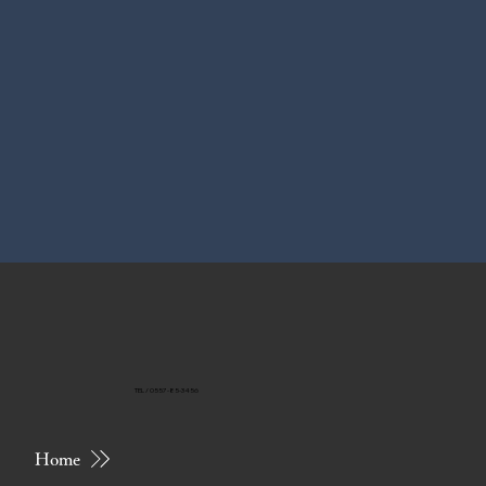
TEL / 0557-85-3456
Home