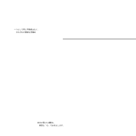
一つとして同じ不動産はなく、
それぞれの価値を見極め
自分が受けた感動を、
素直な「心」でお伝えします。