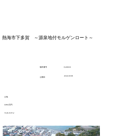
熱海市下多賀 ～源泉地付モルゲンロート～
CL00044
​物件番号
2026-03-05
​公開日
土地
3,980万円
14,824.91㎡