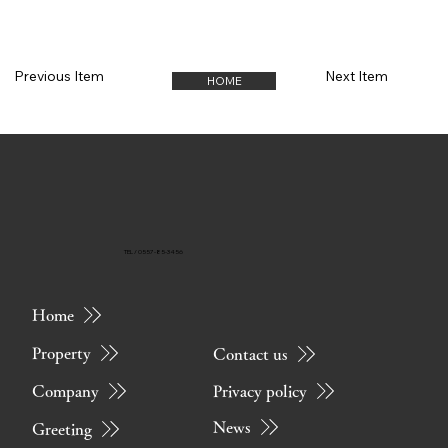
Previous Item
Next Item
HOME
TEL / 0557-85-3456
Home
Property
Contact us
Privacy policy
Company
News
Greeting