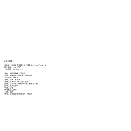
■物件概要
物件名＿熱海市下多賀土地『源泉地付モルゲンロート』
販売価格＿3,980万円
土地面積＿14,824.91㎡
所在＿静岡県熱海市下多賀
交通＿JR伊東線『網代駅』徒歩15分
土地権利＿所有権
地目＿山林・鉱泉地
接道＿幅員 約4.4ｍ公道に接道
設備＿公営水道／個別浄化槽／都市ガス無
温泉＿源泉地所有
現況＿空地
取引態様＿媒介
引渡＿相談
備考＿土砂災害警戒区域外、埋蔵外