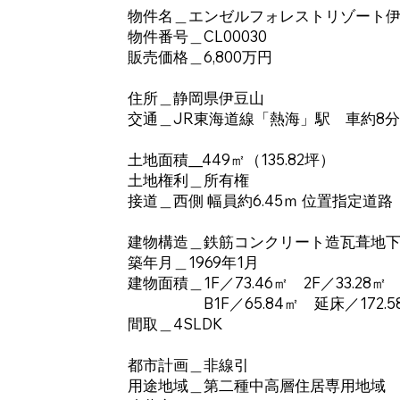
物件名＿エンゼルフォレストリゾート
物件番号＿CL00030
販売価格＿6,800万円
住所＿静岡県伊豆山
交通＿JR東海道線「熱海」駅 車約8分
土地面積__449㎡（135.82坪）
土地権利＿所有権
接道＿西側 幅員約6.45ｍ 位置指定道路
建物構造＿鉄筋コンクリート造瓦葺地下
築年月＿1969年1月
建物面積＿1F／73.46㎡ 2F／33.28㎡
B1F／65.84㎡ 延床／172.5
間取＿4SLDK
都市計画＿非線引
用途地域＿第二種中高層住居専用地域