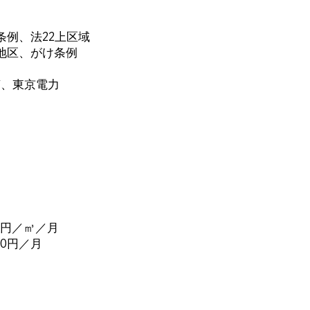
条例、法22上区域
、がけ条例
槽、東京電力
円／㎥／月
0円／月