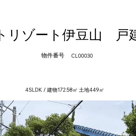
トリゾート伊豆山 戸
​物件番号
CL00030
4SLDK / 建物172.58㎡ 土地449㎡