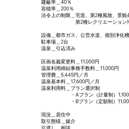
建蔽率＿40％
容積率＿200％
法令上の制限＿宅造、第2種風致、景観
第2種レクリエーション地区
設備＿都市ガス、公営水道、個別浄化
駐車場＿2台
温泉＿引込済み
区画名義変更料＿11,000円
温泉利用締結事務手数料＿11,000円
管理費＿5,445円／月
温泉基本料＿17,600円／月
温泉利用料＿プラン選択制
・Aプラン（計量制）1,100
・Bプラン（定額制）11,00
現況＿居住中
取引態様＿媒介
引渡し＿相談