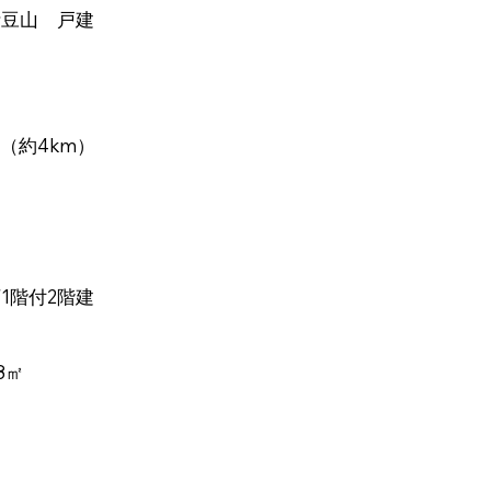
伊豆山 戸建
（約4km）
1階付2階建
8㎡