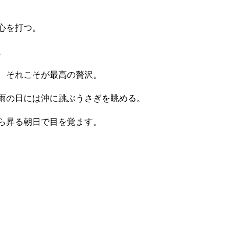
心を打つ。
。
、それこそが最高の贅沢。
雨の日には沖に跳ぶうさぎを眺める。
ら昇る朝日で目を覚ます。