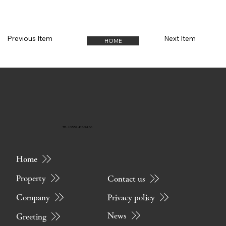
Previous Item
Next Item
HOME
TEL / 0557-85-3456
Home
Property
Contact us
Privacy policy
Company
News
Greeting