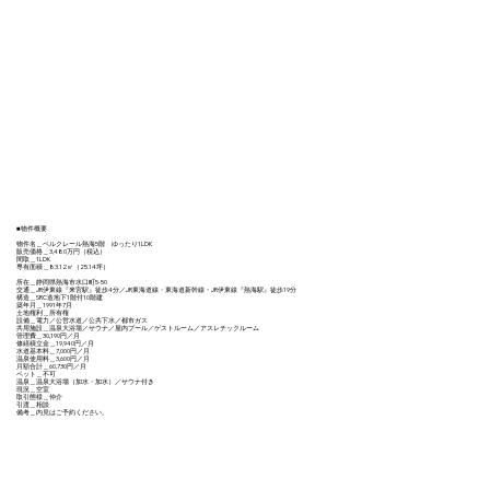
■物件概要
物件名＿ベルクレール熱海5階 ゆったり1LDK
販売価格＿3,480万円（税込）
間取＿1LDK
専有面積＿83.12㎡（25.14坪）
所在＿静岡県熱海市水口町5-50
交通＿JR伊東線『来宮駅』徒歩4分／JR東海道線・東海道新幹線・JR伊東線『熱海駅』徒歩19分
構造＿SRC造地下1階付10階建
築年月＿1991年7月
土地権利＿所有権
設備＿電力／公営水道／公共下水／都市ガス
共用施設＿温泉大浴場／サウナ／屋内プール／ゲストルーム／アスレチックルーム
管理費＿30,190円／月
修繕積立金＿19,940円／月
水道基本料＿7,000円／月
温泉使用料＿3,600円／月
月額合計＿60,730円／月
ペット＿不可
温泉＿温泉大浴場（加水・加水）／サウナ付き
現況＿空室
取引態様＿仲介
引渡＿相談
備考＿内見はご予約ください。