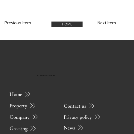
Previous Item
Next Item
HOME
TEL / 0557-85-3456
Home
Property
Contact us
Privacy policy
Company
News
Greeting