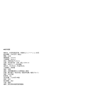
■物件概要
物件名＿大室高原別荘地 性能向上リノベーション住宅
販売価格＿3,300万円（税込）
間取＿3LDK
建物面積＿104.74㎥
土地面積＿300.91㎥
所在＿伊東市富戸1315-92
交通＿伊豆急行線「川奈」駅より5.5ｋｍ
構造＿木造スレート葺2階建
築年月＿1991年5月（平成3年5月）
土地権利＿所有権
地目＿宅地
接道＿北東側幅員約4ｍ位置指定に接道
設備＿東京電力／私営水道／個別浄化槽／個別プロパン
温泉＿引込可能
駐車場＿2台
自治会費＿12,000円/年額
現況＿空き
取引態様＿仲介
引渡＿相談
備考＿居住用特例措置適用建物