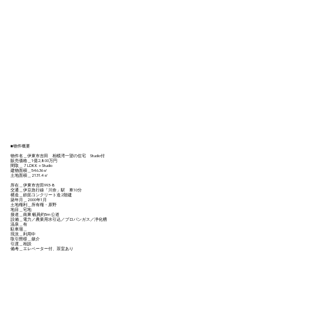
■物件概要
物件名＿伊東市吉田 相模湾一望の住宅 Studio付
販売価格＿1億2,800万円
間取＿７LDKK＋Studio
建物面積＿546.36㎡
土地面積＿2131.4㎡
所在＿伊東市吉田993-8
交通＿伊豆急行線「川奈」駅 車10分
構造＿鉄筋コンクリート造2階建
築年月＿2000年1月
土地権利＿所有権・原野
地目＿宅地
接道＿南東 幅員約5m 公道
設備＿電力／農業用水引込／プロパンガス／浄化槽
温泉＿有
駐車場＿
現況＿利用中
取引態様＿媒介
引渡＿相談
備考＿エレベーター付、茶室あり