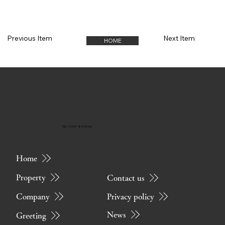
Previous Item
Next Item
HOME
TEL / 0557-85-3456
Home
Property
Contact us
Privacy policy
Company
News
Greeting