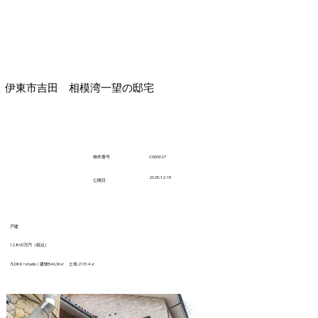
伊東市吉田 相模湾一望の邸宅
CG00027
​物件番号
2025-12-15
​公開日
戸建
12,800万円（税込）
7LDKK+studio / 建物546.36㎡ 土地 2131.4㎡