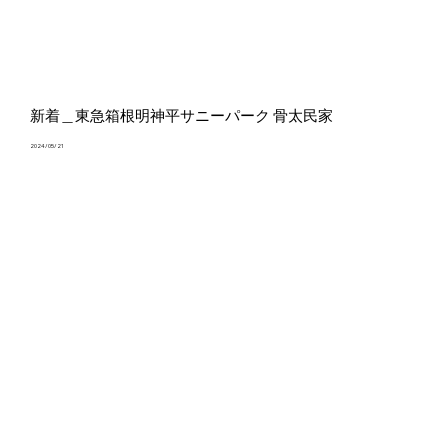
新着＿東急箱根明神平サニーパーク 骨太民家
2024/05/21