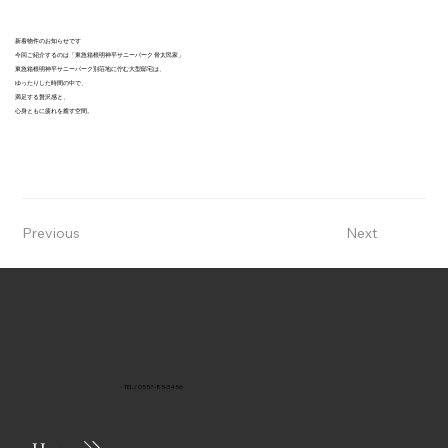
新着物件のお知らせです
今回ご紹介するのは「東急箱根明神平サニーパーク 骨太民家」
東急箱根明神平サニーパーク別荘地に佇む大型邸宅は、
ゆったりした時間の中で、
満足する贅沢感と、
心身ともに疲れを癒す空間。
Previous
Next
TEL / 0557-85-3456