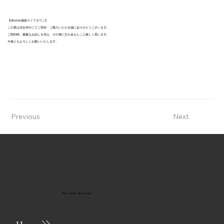
【MINASIA湘南ライフタウン】
この度は当社仲介にてご売却・ご購入いただき誠にありがとうございます。
ご契約時、素敵なお話しを伺え、その場に立ち会えたこと嬉しく思います。
今後ともよろしくお願いいたします。
Previous
Next
TEL / 0557-85-3456