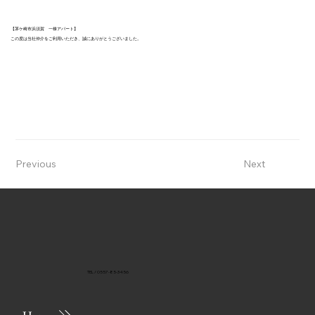
【茅ケ崎市浜須賀 一棟アパート】
この度は当社仲介をご利用いただき、誠にありがとうございました。
Previous
Next
TEL / 0557-85-3456