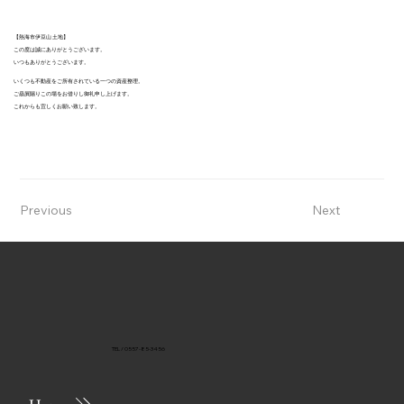
【熱海市伊豆山 土地】
この度は誠にありがとうございます。
いつもありがとうございます。
いくつも不動産をご所有されている一つの資産整理。
ご贔屓賜りこの場をお借りし御礼申し上げます。
これからも宜しくお願い致します。
Previous
Next
TEL / 0557-85-3456