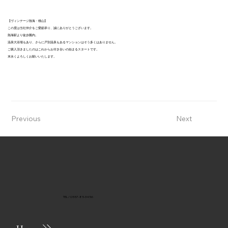
【ヴィンテージ熱海・桃山】
この度は当社仲介をご愛顧承り、誠にありがとうございます。
熱海駅より徒歩圏内。
温泉大浴場もあり、さらに戸別温泉もあるマンションはそう多くはありません。
ご購入頂きましたのはこれからお付き合いの始まるスタートです。
末永くよろしくお願いいたします。
Previous
Next
TEL / 0557-85-3456