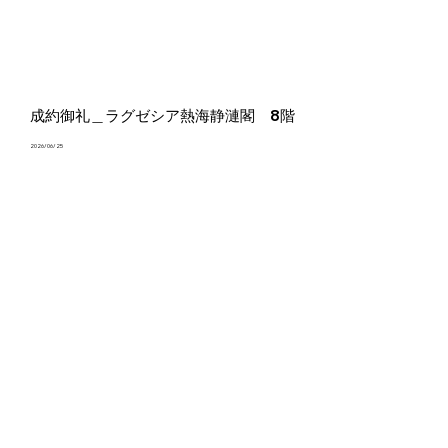
成約御礼＿ラグゼシア熱海静漣閣 8階
2026/06/25