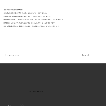
【ラグゼシア熱海静漣閣8階】
この度は当社仲介をご利用いただき、誠にありがとうございました。
売主様は別のお取引のお客様からのご紹介で、本当にありがたいご縁でした。
物件は熱海でも特に人気のマンションで、位置・向き・広さ・状態も素晴らしいお部屋でした。
販売開始からかなり早い段階でお話がまとまりましたので、ほっとしております。
今後も不動産に関するご相談がございましたらお気軽にご連絡いただきたいと思います。
Previous
Next
TEL / 0557-85-3456