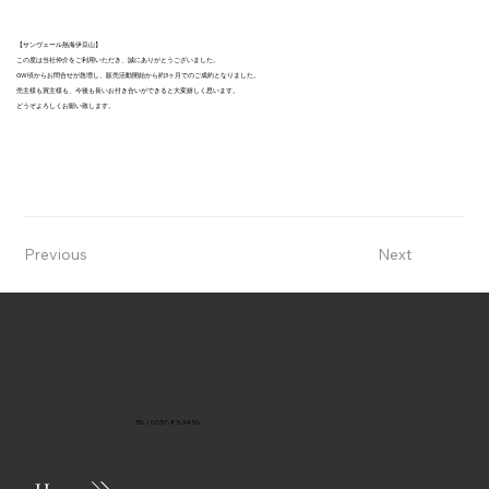
【サンヴェール熱海伊豆山】
この度は当社仲介をご利用いただき、誠にありがとうございました。
GW頃からお問合せが急増し、販売活動開始から約3ヶ月でのご成約となりました。
売主様も買主様も、今後も長いお付き合いができると大変嬉しく思います。
どうぞよろしくお願い致します。
Previous
Next
TEL / 0557-85-3456